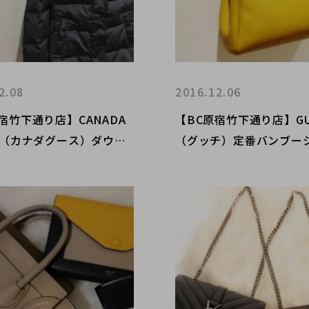
2.08
2016.12.06
宿竹下通り店】CANADA
【BC原宿竹下通り店】GU
E（カナダグース）ダウン
（グッチ）定番バンブー
原宿で定価価格より安く買
ー買取入荷
店をご存知ですが？ マッ
ー買取入荷！！