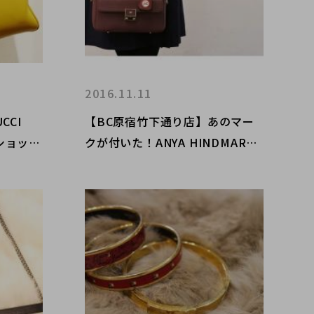
2016.11.11
CCI
【BC原宿竹下通り店】あのマー
ショッパ
クが付いた！ANYA HINDMARCH
（アニヤハインドマーチ）大人気
シリーズ15AW CARKER （カー
カー）買取入荷！