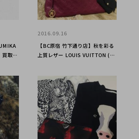
2016.09.16
MIKA
【BC原宿 竹下通り店】秋を彩る
) 買取入
上質レザー LOUIS VUITTON (ル
イヴィトン) モノグラムアンプラ
ント