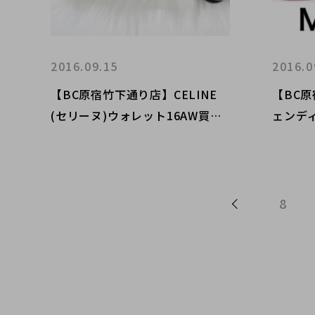
2016.09.15
2016.0
【BC原宿竹下通り店】CELINE
【BC原
(セリーヌ)ウォレット16AW買取
ェンディ)
入荷
クバグ
8