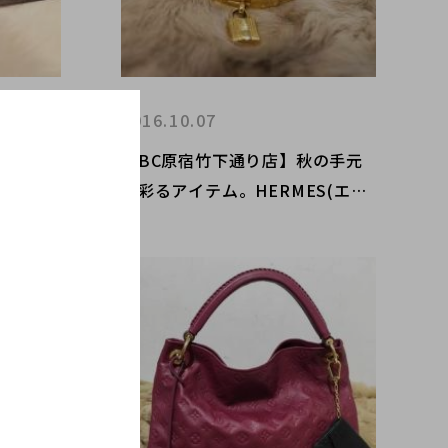
2016.10.07
NT LA
【BC原宿竹下通り店】秋の手元
ーランパ
を彩るアイテム。HERMES(エル
 モノグ
メス) ケリー＆エマイユ七宝 バン
荷！
グルのご紹介。