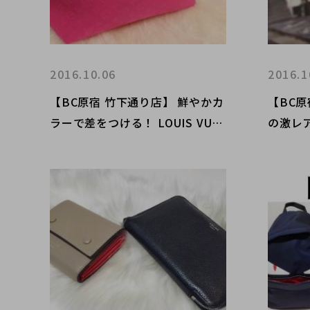
2016.10.06
2016.1
【BC原宿 竹下通り店】 鮮やかカ
【BC
ラーで差をつける！ LOUIS VUIT
の激レア 
TON (ルイヴィトン) スキューバ
ディショ
MM モノグラムトート
チェッ
入荷！！ 