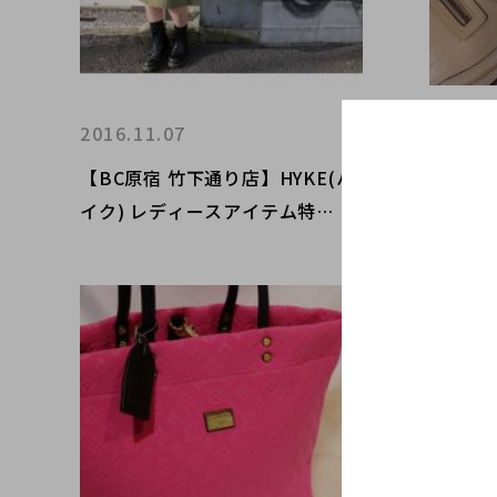
2016.11.07
2016.1
【BC原宿 竹下通り店】HYKE(ハ
【BC原
イク) レディースアイテム特
(セリ
集！！買取入荷！！
パー 
ト 20
荷！！