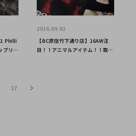
2016.09.02
hilli
【BC原宿竹下通り店】16AW注
リップリ
目！！アニマルアイテム！！取り
ンダル
入れた者勝ち！今年顔に！！
17