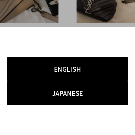
0.14
2016.10.13
宿竹下通り店】CELINE
【BC原宿竹下通り店】SAI
ーヌ）ラゲージ ナノショッ
URENT PARIS(サンロ
フラップチェーンウォレッ
リ) クラシック ベイビー
ENGLISH
16AWキーケース 買取入
ラム サッチェル 買取入
JAPANESE