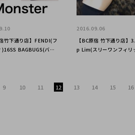
9.10
2016.09.06
宿竹下通り店】FENDI(フ
【BC原宿 竹下通り店】3.1 P
16SS BAGBUGS(バッ
p Lim(スリーワンフィ
ズ)買取入荷
ム)アンクルストラップサ
買取入荷！
9
10
11
12
13
14
15
16