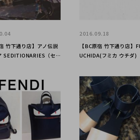
0.04
2016.09.18
原宿 竹下通り店】アノ伝説
【BC原宿 竹下通り店】FU
SEDITIONARIES（セ
UCHIDA(フミカ ウチダ
ナリーズ） 90sタータン
荷
クボンテージスーツ 買取
2016.