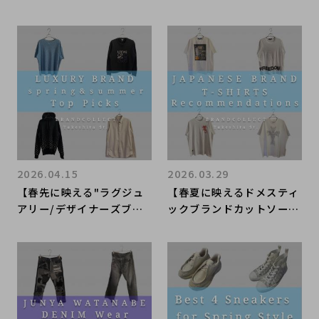
初めてブランドコレクトの
ンド"メンズシャツ4選！】
買取サービスをご利用され
一枚で差がつく、ラグジュ
た方限定、対象ブランドの
アリーブランドの洗練シャ
買取成立で全品買取金額2
ツ！ブランドコレクト原宿
0%UP！！
竹下通り店のオススメアイ
テムをご紹介！
2026.04.15
2026.03.29
【春先に映える"ラグジュ
【春夏に映えるドメスティ
アリー/デザイナーズブラ
ックブランドカットソー4
ンド"トップス4選！】春の
選！】1枚で主役になる、
スタイリングを格上げする
人気ブランドのこだわりカ
トップスを厳選！ブランド
ットソーを厳選！ブランド
コレクト原宿竹下通り店の
コレクト原宿竹下通り店の
オススメアイテムをご紹
オススメアイテムをご紹
介！
介！