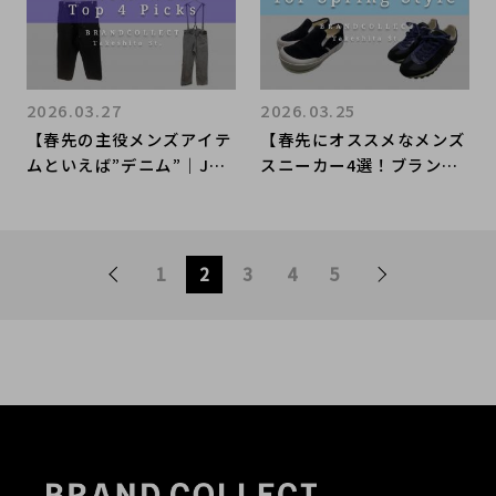
2026.03.27
2026.03.25
【春先の主役メンズアイテ
【春先にオススメなメンズ
ムといえば”デニム”｜JUN
スニーカー4選！ブランド
YA WATANABE MAN アイ
コレクト原宿竹下通り店の
テム特集！】ブランドコレ
オススメアイテムをご紹
クト原宿竹下通り店のオス
介！
スメアイテムをご紹介！
1
2
3
4
5