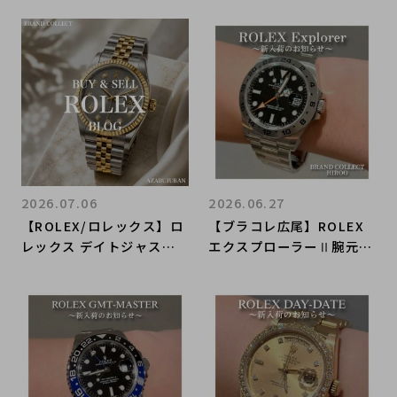
2026.07.06
2026.06.27
【ROLEX/ロレックス】ロ
【ブラコレ広尾】ROLEX
レックス デイトジャスト
エクスプローラーⅡ腕元を
Ref.16233G 長く愛用でき
引き締める、最高峰のスポ
る一本を紹介!!｜購入も買
ーツ時計
取もブランドコレクト麻布
十番店にお任せください！