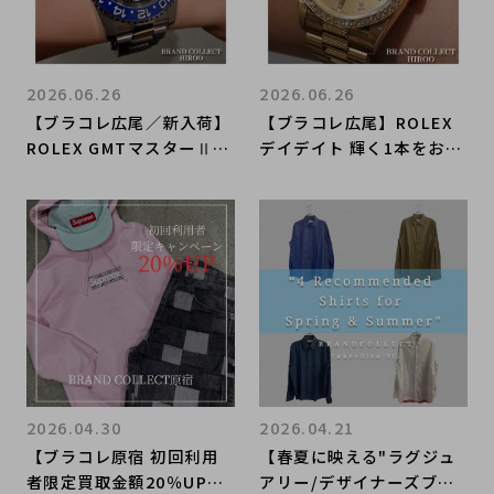
2026.06.26
2026.06.26
【ブラコレ広尾／新入荷】
【ブラコレ広尾】ROLEX
ROLEX GMTマスターⅡ
デイデイト 輝く1本をおす
一目で魅了される、洗練の
すめ致します。
青黒ベゼル
2026.04.30
2026.04.21
【ブラコレ原宿 初回利用
【春夏に映える"ラグジュ
者限定買取金額20％UP】
アリー/デザイナーズブラ