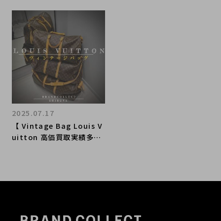
2025.07.17
【 Vintage Bag Louis V
uitton 高価買取実績多
数】ルイヴィトンのヴィン
テージバッグ 高額査定な
ら ブランドコレクト渋谷
店へ