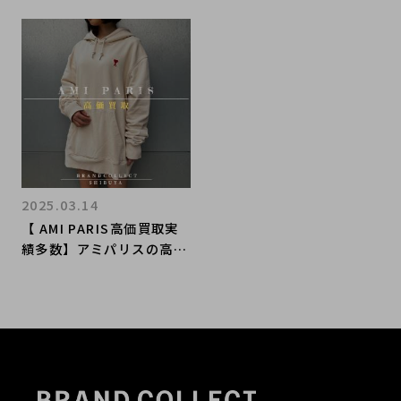
2025.03.14
【 AMI PARIS高価買取実
績多数】アミパリスの高額
査定なら ブランドコレク
ト渋谷店へ 新宿/目黒/
代々木/恵比寿/代官山など
でご売却を検討中の方にお
勧めです！