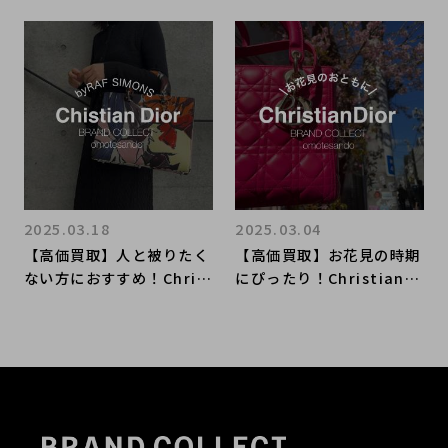
2025.03.18
2025.03.04
【高価買取】人と被りたく
【高価買取】お花見の時期
ない方におすすめ！Chris
にぴったり！ChristianDi
tianDior/クリスチャンデ
orのレディディオールのご
ィオールの買取はお任せく
紹介です！
ださい！