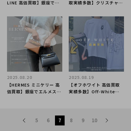
LINE 高価買取】銀座でシ
取実績多数】クリスチャン
ャネルの高額査定はブラン
ディオールの高額査定なら
ドコレクト銀座店へお任せ
ブランドコレクト渋谷店
ください！
へ 新宿/目黒/代々木/恵
比寿/代官山などでご売却
を検討中の方にお勧めで
す！
2025.08.20
2025.08.19
【HERMES ミニケリー 高
【オフホワイト 高価買取
価買取】銀座でエルメスの
実績多数】Off-Whiteの
高額査定はブランドコレク
高額査定なら ブランドコ
ト銀座店へお任せくださ
レクト渋谷店へ 新宿/目
い！
黒/代々木/恵比寿/代官山
などでご売却を検討中の方
5
6
7
8
9
10
にお勧めです！