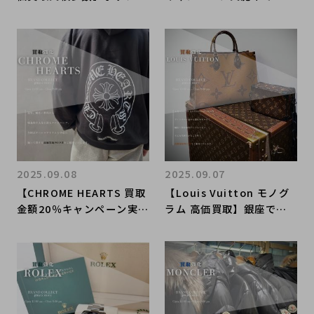
ベネタの高額査定なら ブ
す！】銀座でカルティエの
ランドコレクト渋谷店へ
高額査定はブランドコレク
新宿/目黒/代々木/恵比寿/
ト銀座店へお任せくださ
代官山などでご売却を検討
い！
中の方にお勧めです！
2025.09.08
2025.09.07
【CHROME HEARTS 買取
【Louis Vuitton モノグ
金額20％キャンペーン実施
ラム 高価買取】銀座でル
中です！】銀座でクロムハ
イヴィトンの高額査定はブ
ーツの高額査定はブランド
ランドコレクト銀座店へお
コレクト銀座店へお任せく
任せ下さい!
ださい！