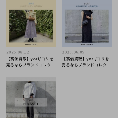
イテムの買取に自信があり
ます！秋冬物高価買取中！
2025.08.12
2025.06.05
【高価買取】yori/ヨリを
【高価買取】yori/ヨリを
売るならブランドコレクト
売るならブランドコレクト
表参道2号店へ！海外のお
表参道2号店へ！一枚でお
客様にも需要のある国内ブ
しゃれを楽しめると子育て
ランド！高価買取いたしま
中のママさんも絶賛！高価
す！
買取お任せください！