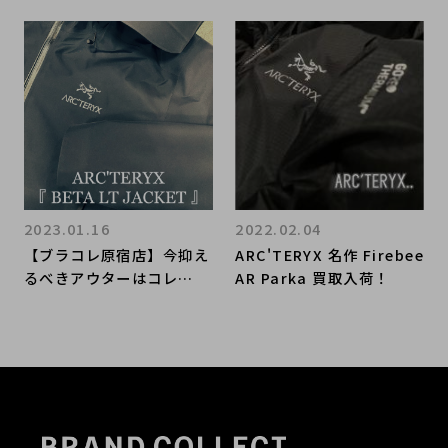
2023.01.16
2022.02.04
【ブラコレ原宿店】今抑え
ARC'TERYX 名作 Firebee
るべきアウターはコレ
AR Parka 買取入荷！
だ！！ ARC'TERYXからB
ETA LT JACKETをご紹
介。