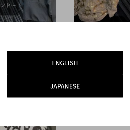
2.06
2021.01.19
取を狙えるドメスティック
【入荷速報】CHROME H
ド古着6選～新鋭ブランド
×COMME des GARCO
ENGLISH
原宿竹下通り店】
ャルなアイテムが入荷し
JAPANESE