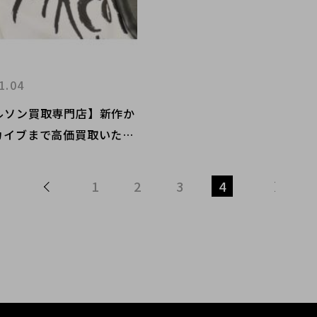
1.04
ルソン買取専門店】新作か
カイブまで高価買取いたし
1
2
3
4