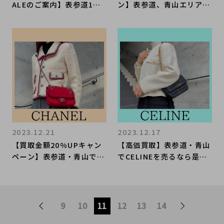
ALEのご案内】表参道1号
ン】表参道、青山エリアで
店の年末年始の営業時間及
Hermèsを売るならぜひブ
びお得なSALE情報をお届
ランドコレクトへ。ボリー
けいたします。
ド1923を買取入荷いたし
ました！ボリードとの違い
とは？ご紹介いたします！
2023.12.21
2023.12.17
【買取金額20%UPキャン
【高価買取】表参道・青山
ペーン】表参道・青山でC
でCELINEを売るなら是非
HANELを売るなら是非ブ
ブランドコレクトへ。コー
ランドコレクトへ。ツイー
デを垢抜けさせるCELINE
ドアイテム多数買取入荷い
の万能ジャケットのご紹介
たしました！CHANELのお
です！
9
10
11
12
13
14
洋服も高価買取いたしま