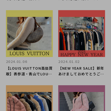
tian Diorを売るなら是非
Hermèsを売るならぜひブ
ブランドコレクトへ。再注
ランドコレクトへ。エルメ
目された理由とは！？高価
スの大人気バッグ「コンス
買取いたします！
タンス24」を買取入荷いた
しました！
2024.01.06
2024.01.02
【LOUIS VUITTON高価買
【NEW YEAR SALE】新年
取】表参道・青山でLOUIS
あけましておめでとうござ
VUITTONを売るなら是非
います！初売りは表参道1
ブランドコレクトへ。定番
号店へ。
人気のモノグラムショルダ
ーバッグのご紹介です。