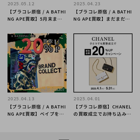
2025.05.12
2025.04.23
【ブラコレ原宿 / A BATHI
【ブラコレ原宿 / A BATHI
NG APE買取】5月末ま
NG APE買取】まだまだや
で！！ベイプを売るならB
っています！！ベイプを売
RAND COLLECT原宿店
るならBRAND COLLECT
へ！当店限定お得な買取金
原宿店へ！当店限定お得な
額UPキャンペーンが始ま
買取金額UPキャンペーン
ります！
が始まります！
2025.04.13
2025.04.01
【ブラコレ原宿 / A BATHI
【ブラコレ原宿】CHANEL
NG APE買取】ベイプを売
の買取成立でお持ち込みい
るならBRAND COLLECT
ただいた全てのお品物の買
原宿店へ！当店限定お得な
取金額20%UPのキャンペ
買取金額UPキャンペーン
ーンをご案内！！