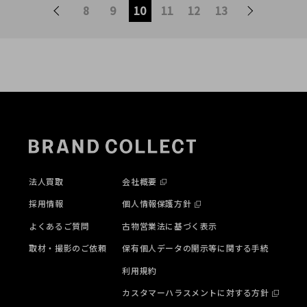
が始まります！
8
9
10
11
12
13
法人買取
会社概要
採用情報
個人情報保護方針
よくあるご質問
古物営業法に基づく表示
取材・撮影のご依頼
保有個人データの開示等に関する手続
利用規約
カスタマーハラスメントに対する方針