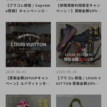
【ブラコレ原宿 / Suprem
【新規買取利用限定キャン
e買取】キャンペーンスタ
ペーン！】買取金額20％U
ート！！シュプリームを売
Pキャンペーン開催中！ LI
るならBRAND COLLECT
NEでの簡単査定・事前査
原宿店へ！当店限定お得な
定でも対象ブランドの買取
買取金額UPキャンペーン
金額が20％アップ！高価買
が始まります！
取ならブランドコレクト麻
布十番店へ！
2025.06.01
2025.05.29
【買取金額20％UPキャン
【ブラコレ原宿 / LOUIS V
ペーン】ルイヴィトンを売
UITTON 買取金額20％U
るなら今がおすすめ！！ブ
P】6月1日（日）からルイ
ランド品売るならブランド
ヴィトンの買取金額が20％
コレクト表参道1号店へ！
UPするキャンペーンを開
催いたします！