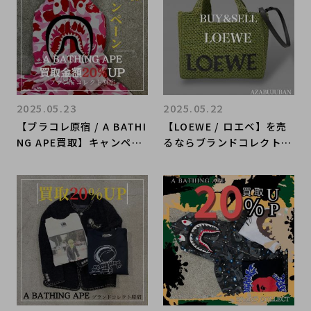
2025.05.23
2025.05.22
【ブラコレ原宿 / A BATHI
【LOEWE / ロエベ】を売
NG APE買取】キャンペー
るならブランドコレクト麻
ンラストスパート！！ベイ
布十番店にお任せくださ
プを売るならBRAND COL
い！
LECT原宿店へ！当店限定
お得な買取金額UPキャン
ペーンを行っております！