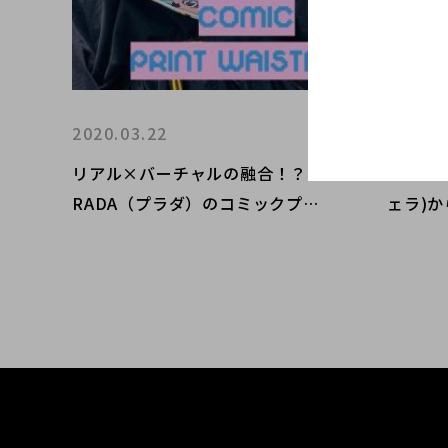
2020.03.22
2020.0
リアル×バーチャルの融合！？P
Maiso
RADA（プラダ）のコミックプリ
ェラ)
ントウエストバッグをご紹介致し
トバッ
ます。
した！