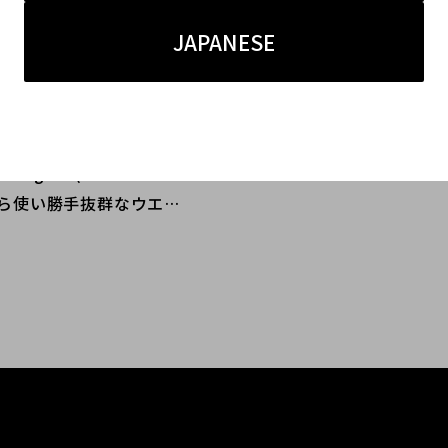
JAPANESE
3.10
n Margiela(メゾンマルジ
から使い勝手抜群なウエス
グをお買取りさせて頂きま