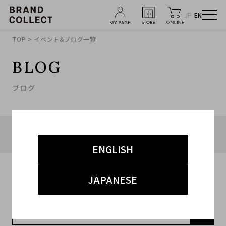
JP
EN
TOP
> イベント&ブログ一覧
BLOG
ブログ
タグ「#ルイ・ヴィトン 買取 表参道」に関連したブロ
グ
ENGLISH
JAPANESE