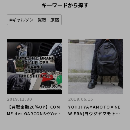
キーワードから探す
#ギャルソン 買取 原宿
2019.11.30
2019.06.15
【買取金額20％UP】COM
YOHJI YAMAMOTO×NE
ME des GARCONSやYohj
W ERA(ヨウジヤマモト×
i Yamamotoなどドメス
ニューエラ)より19SSの新
ティックブランドのお買取
作コラボアイテムが続々入