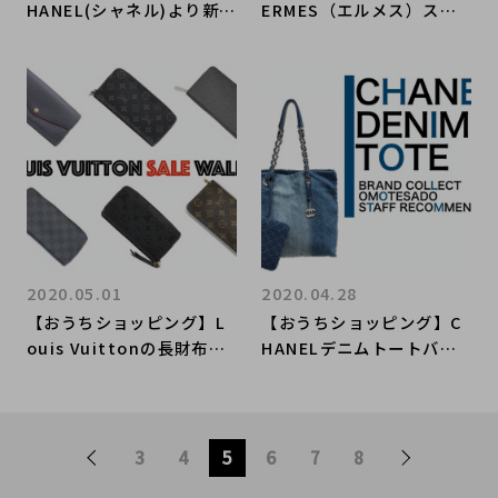
HANEL(シャネル)より新入
ERMES（エルメス）スカ
荷アクセサリーのご紹介で
ーフSALEアイテムのご紹
す。【ブランドコレクト表
介【ブランドコレクト表参
参道】
道店】
2020.05.01
2020.04.28
【おうちショッピング】L
【おうちショッピング】C
ouis Vuittonの長財布が
HANELデニムトートバッ
セール中！【ブランドコレ
グのご紹介です。【ブラン
クト表参道店】
ドコレクト表参道店】
3
4
5
6
7
8