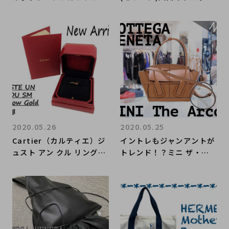
リのジュエリーをお買取り
ーとは？【ブランドコレク
させていただきました。
ト表参道店】
【ブランドコレクト表参道
店】
2020.05.26
2020.05.25
Cartier（カルティエ）ジ
イントレもジャンアントが
ュスト アン クル リングを
トレンド！？ミニ ザ・ア
買取入荷致しました。【ブ
ルコ（Arco）とは？【ブ
ランドコレクト表参道店】
ランドコレクト表参道店】