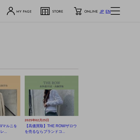
JP
EN
2025年02月25日
I/マルニを
【高価買取】THE ROW/ザロウ
...
を売るならブランドコ...