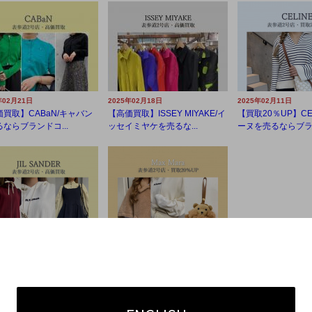
年02月21日
2025年02月18日
2025年02月11日
買取】CABaN/キャバン
【高価買取】ISSEY MIYAKE/イ
【買取20％UP】CE
ならブランドコ...
ッセイミヤケを売るな...
ーヌを売るならブラン
年02月09日
2025年02月06日
買取】JIL SANDER/ジル
【買取20％UP】Max Mara/マッ
ーを売るならブ...
クスマーラを売るなら...