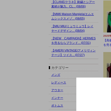
【CLANE/クラネ】刺繍とシアー
素材が魅力。CL... (08/06)
【MM6 Maison Margiela/エムエ
ムシックスメゾ... (08/05)
【MIU MIU/ミュウミュウ】レイ
ヤードデザイン... (08/04)
2025
【NEW CAMPAIGN】HERMES
【高価
を売るならブランド... (07/31)
を売る
【AMERI VINTAGE/アメリヴィン
テージ】ツイス... (07/27)
カテゴリー
メンズ
レディース
2025
アウター
【高価
サンダ
インナー
ボトムス