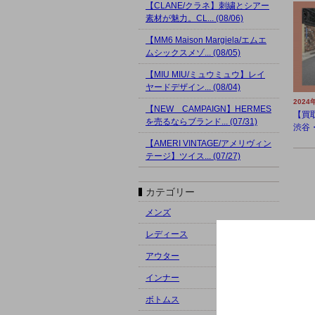
【CLANE/クラネ】刺繍とシアー
素材が魅力。CL... (08/06)
【MM6 Maison Margiela/エムエ
ムシックスメゾ... (08/05)
【MIU MIU/ミュウミュウ】レイ
ヤードデザイン... (08/04)
2024
【NEW CAMPAIGN】HERMES
【買
を売るならブランド... (07/31)
渋谷・
【AMERI VINTAGE/アメリヴィン
テージ】ツイス... (07/27)
カテゴリー
メンズ
レディース
アウター
インナー
ボトムス