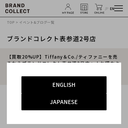
JP
EN
TOP
>
イベント&ブログ一覧
ブランドコレクト表参道2号店
【買取20%UP】Tiffany＆Co./ティファニーを売
るならブランドコレクト表参道2号店へ！お得なキ
ャンペーン中の今、高価買取最大のチャンスで
す！
ENGLISH
2025.11.22
JAPANESE
#ティファニー
#表参道2号店
#買取
#表参道2号店 インポート
#高価買取