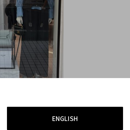
ながらも洗練された
「THE ROW/ザ ロウ」
。
れ、控えめなデザインで仕立てや素材の良さが光るアイテ
ENGLISH
買取ご利用時の役立つ
高価買取ポイント
についてお伝え