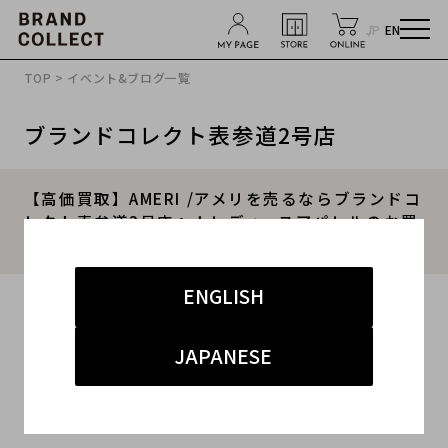
JP
EN
TOP
>
イベント&ブログ一覧
ブランドコレクト表参道2号店
【高価買取】AMERI /アメリを売るならブランドコ
レクト表参道2号店へ！レディースアパレルのお買
取りは当店にお任せください！秋服買取強化中！
ENGLISH
2025.08.17
#アメリ
#表参道2号店
#買取
JAPANESE
#表参道2号店 ドメスティック
#高価買取