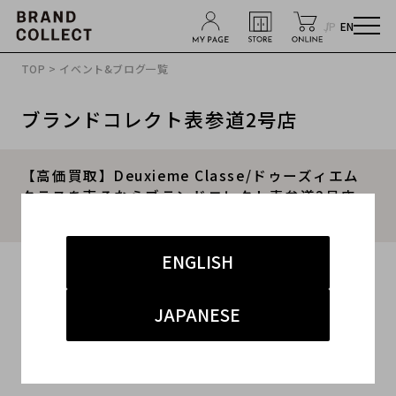
JP
EN
TOP
>
イベント&ブログ一覧
ブランドコレクト表参道2号店
【高価買取】Deuxieme Classe/ドゥーズィエム
クラスを売るならブランドコレクト表参道2号店
へ！高年式アイテム高価買取いたします！
ENGLISH
2024.11.24
#ドゥーズィエムクラス
#表参道2号店
#買取
JAPANESE
#表参道2号店 セレクト
#高価買取