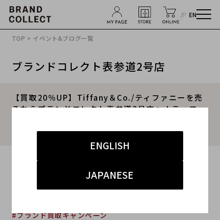
JP
EN
TOP
>
イベント&ブログ一覧
ブランドコレクト表参道2号店
【買取20％UP】Tiffany＆Co./ティファニーを売
るならブランドコレクト表参道2号店へ！ティファ
ニーの名作「Tスマイル」や「バイザヤード」高価
買取いたします！
ENGLISH
2024.06.24
JAPANESE
#ティファニー
#表参道2号店
#買取
#表参道2号店 インポート
#ブランド買取キャンペーン