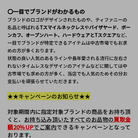
〇一目でブランドがわかるもの
ブランドのロゴがデザインされたものや、ティファニーの
名品と呼ばれる
Tスマイルネックレス
や
バイザヤード
、
ボー
ンカフ、オープンハート、ハードウェアとTスクエア
など、
一目でブランドが特定できるアイテムは中古市場でもお求
めの方が多くおります。
状態の良い人気のあるラインや長年愛される流行に左右さ
れないタイムレスなデザインのアイテムなどに関しては中
古市場でも求めの方が多く、当店でも人気のためその分お
支払いを頑張らせていただきます。
★★キャンペーンのお知らせ★★
対象期間内に指定対象ブランドの商品をお持ち頂
くと、
お持ち込み頂いたすべてのお品物の
買取金
額20％UP
でご案内
できるキャンペーンとなって
おります。