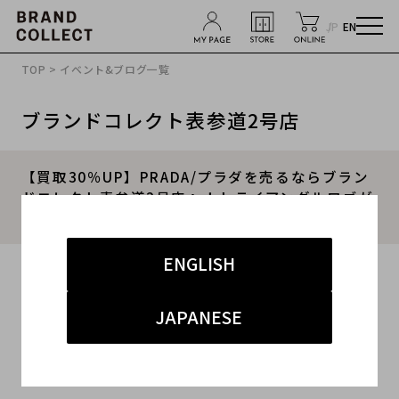
JP
EN
TOP
>
イベント&ブログ一覧
ブランドコレクト表参道2号店
【買取30％UP】PRADA/プラダを売るならブラン
ドコレクト表参道2号店へ！トライアングルロゴが
映える定番トップスを買取入荷いたしました！
ENGLISH
2024.05.24
#プラダ
#表参道2号店
#買取
JAPANESE
#表参道2号店 ハイブランド
#ブランド古着買取キャンペーン