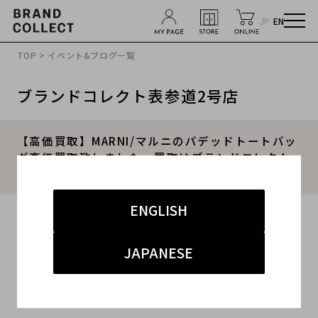
JP
EN
TOP
>
イベント&ブログ一覧
ブランドコレクト表参道2号店
【高価買取】MARNI/マルニのパデッドトートバッ
グ高価買取致しました。買取はブランドコレクト
表参道2号店へお任せ下さい。
ENGLISH
2022.09.28
#マル二
#表参道2号店
#買取
JAPANESE
#表参道2号店 ハイブランド