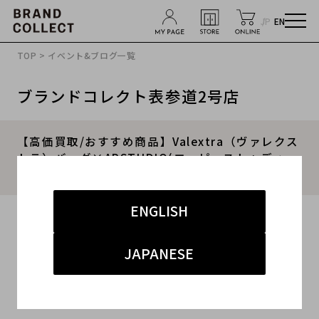
JP
EN
TOP
>
イベント&ブログ一覧
ブランドコレクト表参道2号店
【高価買取/おすすめ商品】Valextra（ヴァレクス
トラ）バッグ×APSTUDIO(エーピーストゥディ
オ)カーディガンのご紹介
ENGLISH
2021.09.27
#ヴァレクストラ
#表参道2号店
#新入荷
JAPANESE
#表参道2号店 ハイブランド