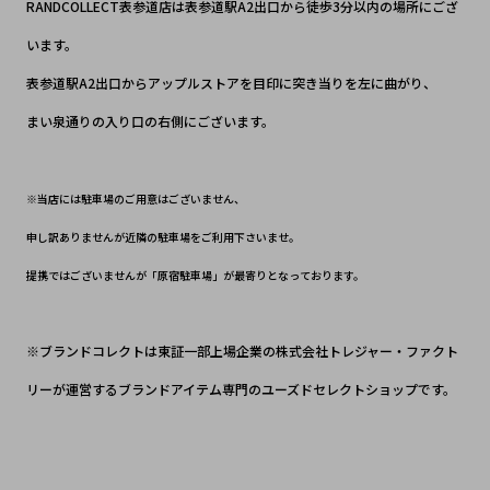
RANDCOLLECT表参道店は表参道駅A2出口から徒歩3分以内の場所にござ
います。
表参道駅A2出口からアップルストアを目印に突き当りを左に曲がり、
まい泉通りの入り口の右側にございます。
※当店には駐車場のご用意はございません、
申し訳ありませんが近隣の駐車場をご利用下さいませ。
提携ではございませんが「原宿駐車場」が最寄りとなっております。
※ブランドコレクトは東証一部上場企業の株式会社トレジャー・ファクト
リーが運営するブランドアイテム専門のユーズドセレクトショップです。