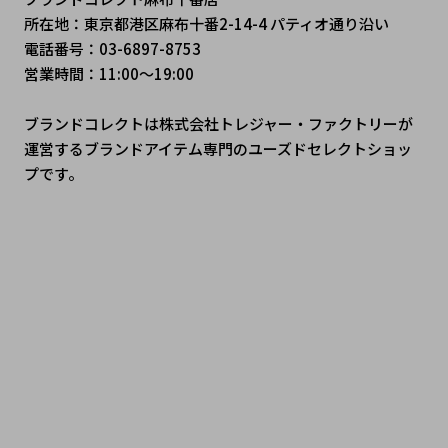
所在地：東京都港区麻布十番2-14-4 パティオ通り沿い
電話番号：03-6897-8753
営業時間：11:00～19:00
ブランドコレクトは株式会社トレジャー・ファクトリーが
運営するブランドアイテム専門のユーズドセレクトショッ
プです。
 #シャネル #シャネルバッグ #シャネルコーデ #エルメス #
エルメス好き #エルメスのある暮らし #ルイヴィトン #ルイ
ヴィトン新作 #ルイヴィトン購入品 #ディオール #ディオー
ルファッション #ディオール好きな人と繋がりたい #グッチ 
#グッチコーデ #グッチ購入品 #ハイブランド #ラグジュア
リーファッション #ブランド好き #大人コーデ #ご褒美アイ
テム #憧れブランド #免税ショッピング #日本で買えるブラ
ンド #TokyoLuxuryShopping #JapanLuxuryStyle #ブラ