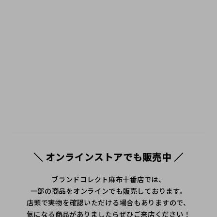
ンド紹介 #ハイブランドブログ #購入レビュー #人気ブラン
ド #トレンドアイテム #麻布十番 #広尾 #港区 #白金 #六本
木 #三田 #中古 #secondhandshop #ニ手 #二手名牌
＼ オンラインストアでも販売中 ／
ブランドコレクト麻布十番店では、
一部の商品をオンラインでも販売しております。
店頭で実物を確認いただける場合もありますので、
気になる商品がありましたらぜひご来店ください！