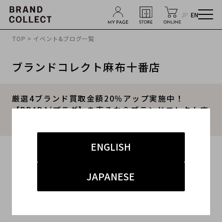
JP
EN
TOP
>
イベント&ブログ一覧
ブランドコレクト麻布十番店
厳選4ブランド買取金額20％アップ実施中！
【PRADA/プラダ】を売るならブランドコレクト麻
布十番店にお任せください！
ENGLISH
2026.02.14
#PRADA
#プラダ
#麻布十番 買取
JAPANESE
#麻布十番 アパレル
#ブランド買取キャンペーン