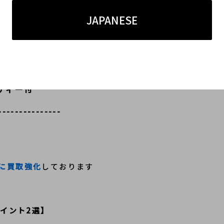
s
JAPANESE
ラ
ティー付
---------------
に買取強化
しております
取ポイント2選】