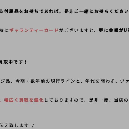
る付属品をお持ちであれば、是非ご一緒にお持ちくださ
特に
ギャランティーカード
がございますと、
更に金額がU
価買取中です！
ンテージ品、今期・数年前の現行ラインと、年代を問わず、ヴ
、幅広く買取を強化
しておりますので、是非一度、当店
伝え致します ♪