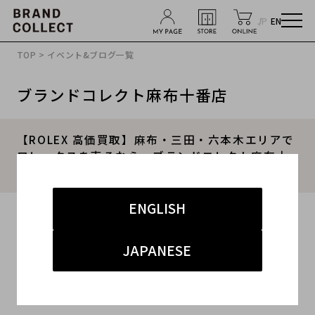
JP
EN
TOP
>
イベント&ブログ一覧
ブランドコレクト麻布十番店
【ROLEX 高価買取】麻布・三田・六本木エリアで
ロレックスを売るなら、ブランドコレクト麻布十
番店にお任せください。
ENGLISH
2024.10.31
#ロレックス
#麻布十番店
#買取
#麻布十番 腕時計
JAPANESE
#ブランド買取キャンペーン