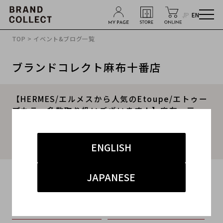
JP
EN
TOP
>
イベント&ブログ一覧
ブランドコレクト麻布十番店
【HERMES/エルメスから人気のEtoupe/エトゥー
プカラー多数取り扱いございます！】麻布・三
田・白金エリアでHERMES/エルメスの販売＆買取
はブランドコレクト麻布十番店にお任せくださ
い！
ENGLISH
2024.02.24
JAPANESE
#エルメス
#麻布十番店
#買取
#麻布十番 ハイブランド
#ブランド買取キャンペーン