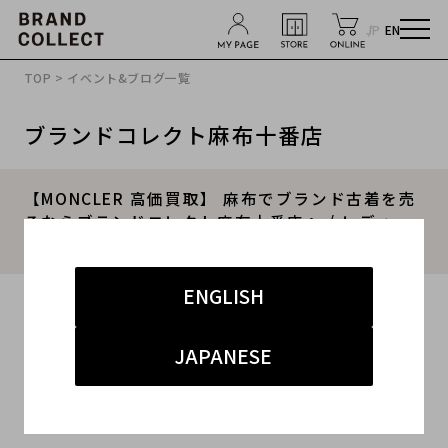
JP
EN
TOP
>
イベント&ブログ一覧
ブランドコレクト麻布十番店
【MONCLER 高価買取】 麻布でブランド古着を売
るならブランドコレクト麻布十番店へ / レディー
スのアパレル高価買取中です！
ENGLISH
2023.06.19
#モンクレール
#麻布十番店
#買取
JAPANESE
#麻布十番 ハイブランド