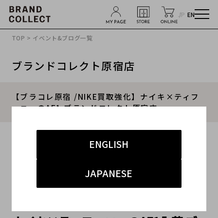
JP
EN
TOP
>
イベント&ブログ一覧
ブランドコレクト原宿店
【ブラコレ原宿 /NIKE買取強化】ナイキ×ティフ
ァニーのAF1 ブランドコレクト原宿店
2026.05.20
ENGLISH
#ナイキ
#原宿店
#原宿 ストリート
#買取強化
JAPANESE
#買取キャンペーン