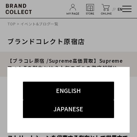
JP
EN
TOP
>
イベント&ブログ一覧
ブランドコレクト原宿店
【ブラコレ原宿 /Supreme高価買取】Supreme
フォトTの魅力とは？人気モデルを徹底解説!!
2026.05.09
ENGLISH
#シュプリーム
#原宿店
#原宿 ストリート
JAPANESE
#買取強化
#買取キャンペーン