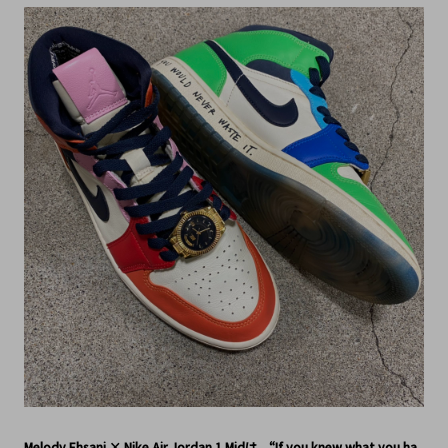
Melody Ehsani × Nike Air Jordan 1 Midは、“If you knew what you ha