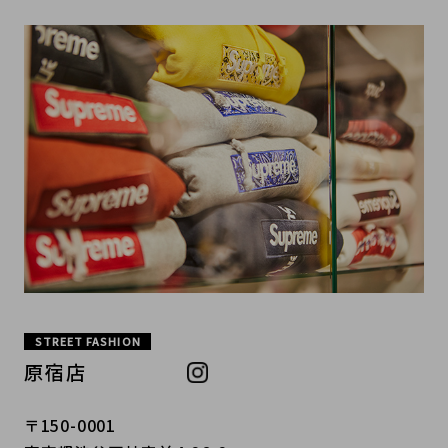
STREET FASHION
原宿店
〒150-0001