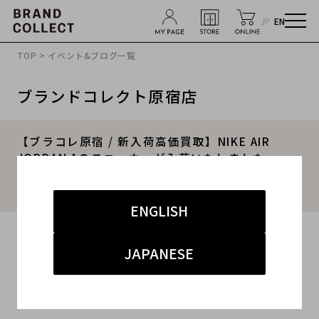
JP
EN
TOP
>
イベント&ブログ一覧
ブランドコレクト原宿店
【ブラコレ原宿 / 新入荷高価買取】NIKE AIR
JORDAN 1のスニーカーが入荷いたしました。
Nike AIR JORDAN 1のスニーカーの高価買取理由
を解説！！
ENGLISH
2026.03.22
JAPANESE
#NIKE
#ナイキ
#原宿 ストリート
#新入荷
#高価買取