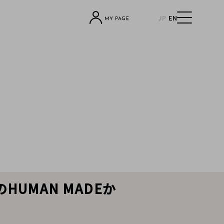
JP
EN
UMAN MADEか