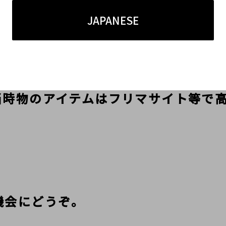
JAPANESE
前が「LAST ORGY 2」なのです。

プ「NOWHERE」で、
や、スウェット、コーチジャケット等
当時物のアイテムはフリマサイト等で
会にどうぞ。
