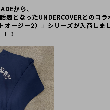
MADEから、
話題となったUNDERCOVERとのコ
（ラストオージー2）」シリーズが入荷しま
！！
