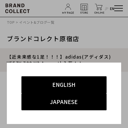
JP
EN
TOP
>
イベント&ブログ一覧
ブランドコレクト原宿店
【近未来感な1足！！！】adidas(アディダス)
YEEZY 700 V3 Arzareth入荷！！
2020.09.16
ENGLISH
#adidas
#YEEZY
#スニーカー
JAPANESE
#ブランドコレクト原宿店
#高価 買取
こんにちは!