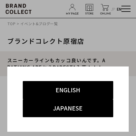
JP
EN
TOP
>
イベント&ブログ一覧
ブランドコレクト原宿店
スニーカーラインもカッコ良いんです。A
BATHING APEからBAPESTA入荷！！！
2019.05.03
ENGLISH
#メンズ
#A BATHING APE
#原宿 BAPESTA 買取
JAPANESE
#原宿 APE 買取
#スニーカー
原宿で買取続けて20年！