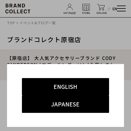
JP
EN
TOP
>
イベント&ブログ一覧
ブランドコレクト原宿店
【原宿店】 大人気アクセサリーブランド CODY
SANDERSON (コディサンダーソン)入荷しまし
た！！
ENGLISH
2015.12.03
#CODY SANDERSON
#コディサンダーソン
JAPANESE
#インディアンジュエリー
#シルバー
#アクセサリー