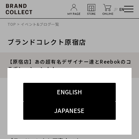
JP
EN
TOP
>
イベント&ブログ一覧
ブランドコレクト原宿店
【原宿店】あの超有名デザイナー達とReebokのコ
ラボレーション！！
2015.05.29
ENGLISH
#シューズ
#原宿店
JAPANESE
こんにちは！
ブランド古着の買取販売専門店！