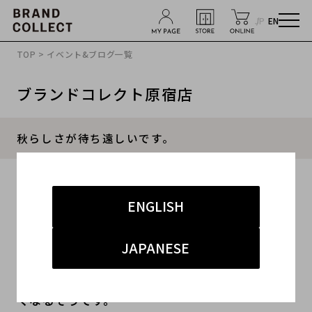
JP
EN
TOP
>
イベント&ブログ一覧
ブランドコレクト原宿店
秋らしさが待ち遠しいです。
2013.09.16
ENGLISH
#メンズ
#ボトムス
JAPANESE
みなさん、こんばんわ。
大型台風も無事に通りすぎ、明日からは天気がよ
くなるそうです。