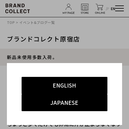
JP
EN
TOP
>
イベント&ブログ一覧
ブランドコレクト原宿店
新品未使用多数入荷。
2013.07.19
ENGLISH
#メンズ
#アウター
#インナー
JAPANESE
みなさん、こんばんわ。
本当に暑い日が続いていますね。
ちょっと歩くだけでも非常に汗が止まらなくなり