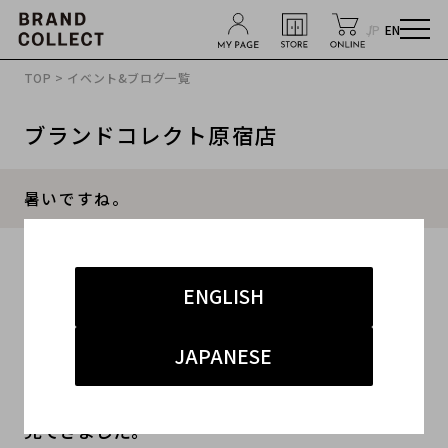
JP
EN
TOP
>
イベント&ブログ一覧
ブランドコレクト原宿店
暑いですね。
2013.07.15
ENGLISH
#メンズ
#アウター
#シューズ
JAPANESE
みなさん、こんばんわ。
昨日はお休みを頂いていたので久しぶりの映画を
見てきました。