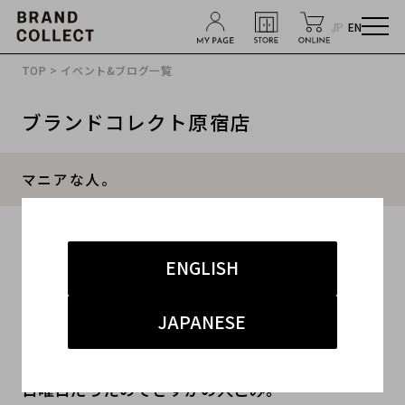
JP
EN
TOP
>
イベント&ブログ一覧
ブランドコレクト原宿店
マニアな人。
2013.06.10
ENGLISH
#メンズ
#レディース
JAPANESE
みなさん、こんばんわ。
昨日はお休みを頂いていたので、おでかけ。
日曜日だったのでさすがの人ごみ。