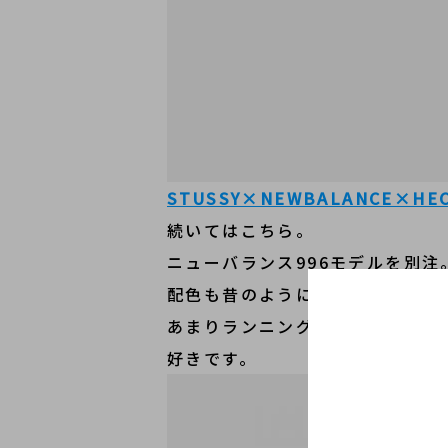
STUSSY×NEWBALANCE×HEC
続いてはこちら。
ニューバランス996モデルを別注
配色も昔のように派手なカラーで
あまりランニングシューズは好き
好きです。