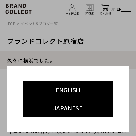
JP
EN
TOP
>
イベント&ブログ一覧
ブランドコレクト原宿店
久々に横浜でした。
2013.05.03
ENGLISH
#レディース
#アウター
#インナー
JAPANESE
みなさん、こんばんわ。
ゴールデンウィークもピークを迎えましたね。
昨日は僕もお休みを頂いきまして、久しぶりに出