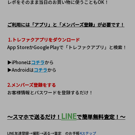
レポをそのまま当日のお買い物に使うこともOK！
ご利用には「アプリ」と「メンバーズ登録」が必要です！
1.トレファクアプリをダウンロード
App StoreかGoogle Playで「トレファクアプリ」と検索！
▶iPhoneは
コチラ
から
▶Androidは
コチラ
から
2.メンバーズ登録をする
お客様情報とパスワードを登録するだけ！
LINE
～スマホで送るだけ！
で簡単無料査定！～
LINE友達登録→撮影→送る→査定　のお手軽
4ステップ