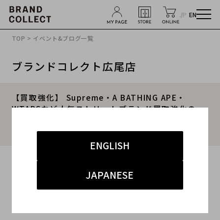
JP
EN
TOP
>
イベント&ブログ一覧
ブランドコレクト広尾店
【買取強化】 Supreme・A BATHING APE・
WTAPSなど人気ストリートブランド買取強化の
今！当店で高価買取が叶うポイントをご紹介いた
します！
ENGLISH
2025.11.26
JAPANESE
#Supreme
#シュプリーム
#買取
#広尾 ストリート
#ブランド買取