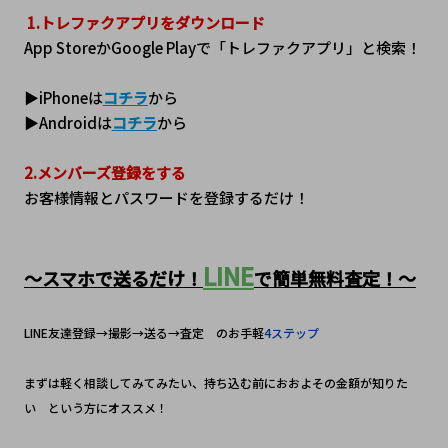
1.トレファクアプリをダウンロード
App StoreかGoogle Playで「トレファクアプリ」と検索！
▶iPhoneは
コチラ
から
▶Androidは
コチラ
から
2.メンバーズ登録をする
お客様情報とパスワードを登録するだけ！
LINE
～スマホで送るだけ！
で簡単無料査定！～
LINE友達登録→撮影→送る→査定　のお手軽
4ステップ
まずは軽く相談してみてみたい、持ち込む前におおよその金額が知りた
い　という方にオススメ！