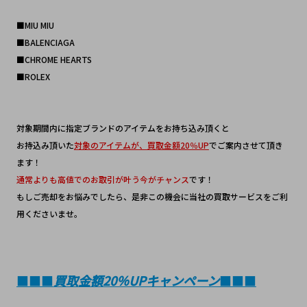
■MIU MIU
■BALENCIAGA
■CHROME HEARTS
■ROLEX
対象期間内に指定ブランドのアイテムをお持ち込み頂くと
お持込み頂いた
対象のアイテムが、買取金額20％UP
でご案内させて頂き
ます！
通常よりも高値でのお取引が叶う今がチャンス
です！
もしご売却をお悩みでしたら、是非この機会に当社の買取サービスをご利
用くださいませ。
■■■
買取金額20％UPキャンペーン
■■■