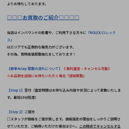
よりお待ちしております。
□□□お買取のご紹介□□□□
当店はインバウンドの影響や、ご利用下さる方々に
『ROLEX
/ロレック
ス
』
はエリアでも圧倒的な販売力がございます。
その為、常時高価買取強化をしております！
【簡単4step 買取の流れについて】
《 無料査定・キャンセル可能》
※お品物を店頭にお持ちいただく場合『店頭買取』
【Step 1】
受付（査定時間はお持ち込み内容や状況によって変動いたしま
す。最短10分程度）
【Step 2】
ご提示
□スタッフが価格をご提示致します。価格設定の理由をしっかりご説明さ
せていただき、ご納得いただけた場合は③へ。
この時点でキャンセルする