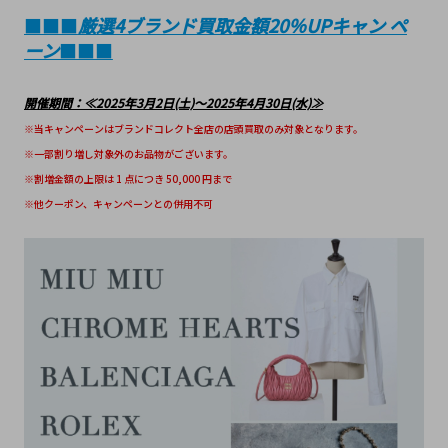
■■■
厳選4ブランド買取金額20％UPキャン ペ
ーン
■■■
開催期間：≪2025年3月2日(土)～2025年4月30日(水)≫
※当キャンペーンはブランドコレクト全店の店頭買取のみ対象となります。
※一部割り増し対象外のお品物がございます。
※割増金額の上限は 1 点につき 50,000 円まで
※他クーポン、キャンペーンとの併用不可