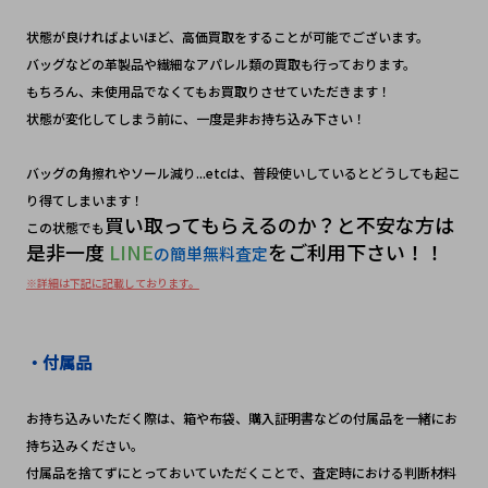
状態が良ければよいほど、高価買取をすることが可能でございます。
バッグなどの革製品や繊細なアパレル類の買取も行っております。
もちろん、未使用品でなくてもお買取りさせていただきます！　
状態が変化してしまう前に、一度是非お持ち込み下さい！　
バッグの角擦れやソール減り...etcは、普段使いしているとどうしても起こ
り得てしまいます！
買い取ってもらえるのか？と不安な方は
この状態でも
是非一度
 LINE
をご利用下さい！！
の簡単無料査定
※詳細は下記に記載しております。
・付属品
お持ち込みいただく際は、箱や布袋、購入証明書などの付属品を一緒にお
持ち込みください。
付属品を捨てずにとっておいていただくことで、査定時における判断材料