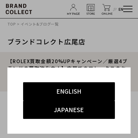
JP
EN
TOP
>
イベント&ブログ一覧
ブランドコレクト広尾店
【ROLEX買取金額20%UPキャンペーン／厳選4ブ
ランドの買取強化中！】広尾でのロレックスのお
買取・販売はお任せ下さい！高価買取ポイントや
新入荷情報をお届けいたします！
ENGLISH
2025.03.11
JAPANESE
#ROLEX
#ロレックス
#買取
#広尾 ハイブランド
#ブランド古着買取キャンペーン