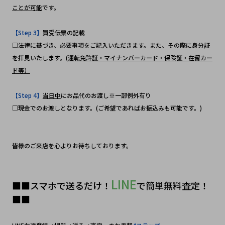
ことが可能
です。
【Step 3】
買受伝票の記載
□法律に基づき、必要事項をご記入いただきます。また、その際に身分証
を拝見いたします。
(運転免許証・マイナンバーカード・保険証・在留カー
ド等）
【Step 4】
当日中
にお品代のお渡し※一部例外有り
□現金でのお渡しとなります。(ご希望であればお振込みも可能です。)
皆様のご来店を心よりお待ちしております。
LINE
■■スマホで送るだけ！
で簡単無料査定！
■■