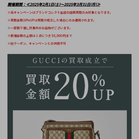
開催期間：≪2025年2月1日(土)～2025年3月31日(月)≫
※当キャンペーンはブランドコレクト全店の店頭買取のみ対象となります。
※買取金額20%UPは買取が成立した場合にのみ適用されます。
※一部割り増し対象外のお品物がございます。
※割増金額の上限は 1 点につき 50,000 円まで
※他クーポン、キャンペーンとの併用不可