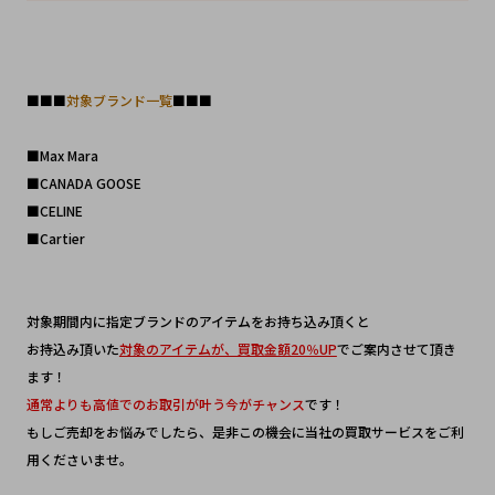
■■■
対象ブランド一覧
■■■
■Max Mara
■CANADA GOOSE
■CELINE
■Cartier
対象期間内に指定ブランドのアイテムをお持ち込み頂くと
お持込み頂いた
対象のアイテムが、買取金額20％UP
でご案内させて頂き
ます！
通常よりも高値でのお取引が叶う今がチャンス
です！
もしご売却をお悩みでしたら、是非この機会に当社の買取サービスをご利
用くださいませ。