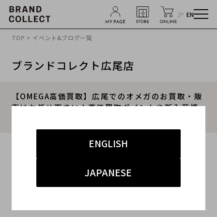
JP
EN
TOP
>
イベント&ブログ一覧
ブランドコレクト広尾店
【OMEGA高価買取】広尾でのオメガのお買取・販
売はお任せ下さい！高価買取ポイントや新入荷情
報をお届けいたします！
ENGLISH
2025.02.11
#OMEGA
#オメガ
#買取
#広尾 ハイブランド
JAPANESE
#ブランド買取