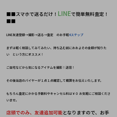
LINE
■■スマホで送るだけ！
で簡単無料査定！
■■
LINE友達登録→撮影→送る→査定　のお手軽
4ステップ
まずは軽く相談してみてみたい、持ち込む前におおよその金額が知りた
い　という方にオススメ！
ご自宅などから気になるアイテムを撮影！送信！　
その後当店のバイヤーが１点１点確認して概算をお伝えいたします。
もちろん査定にかかる手数料やキャンセル料は￥０ お気軽にご相談くださ
いませ。
店頭でのみ、友達追加可能
となりますので、お手