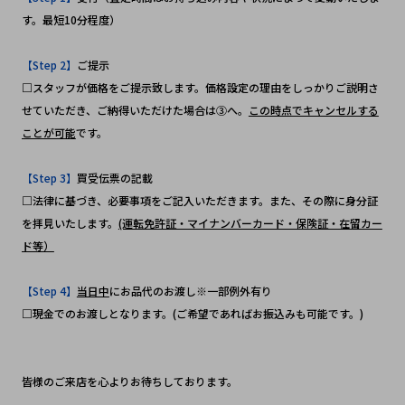
す。最短10分程度）
【Step 2】
ご提示
□スタッフが価格をご提示致します。価格設定の理由をしっかりご説明さ
せていただき、ご納得いただけた場合は③へ。
この時点でキャンセルする
ことが可能
です。
【Step 3】
買受伝票の記載
□法律に基づき、必要事項をご記入いただきます。また、その際に身分証
を拝見いたします。
(運転免許証・マイナンバーカード・保険証・在留カー
ド等）
【Step 4】
当日中
にお品代のお渡し※一部例外有り
□現金でのお渡しとなります。(ご希望であればお振込みも可能です。)
皆様のご来店を心よりお待ちしております。