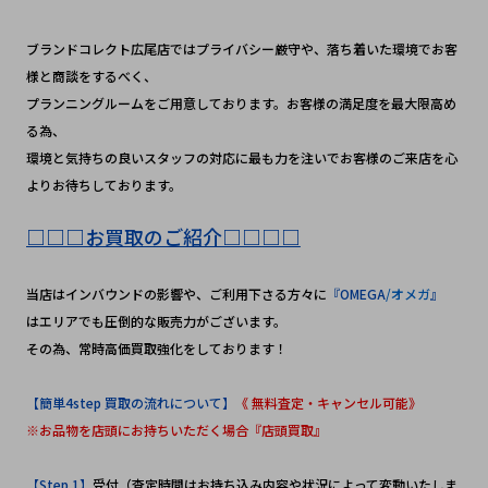
ブランドコレクト広尾店ではプライバシー厳守や、落ち着いた環境でお客
様と商談をするべく、
プランニングルームをご用意しております。お客様の満足度を最大限高め
る為、
環境と気持ちの良いスタッフの対応に最も力を注いでお客様のご来店を心
よりお待ちしております。
□□□お買取のご紹介□□□□
当店はインバウンドの影響や、ご利用下さる方々に
『OMEGA
/オメガ
』
はエリアでも圧倒的な販売力がございます。
その為、常時高価買取強化をしております！
【簡単4step 買取の流れについて】
《 無料査定・キャンセル可能》
※お品物を店頭にお持ちいただく場合『店頭買取』
【Step 1】
受付（査定時間はお持ち込み内容や状況によって変動いたしま