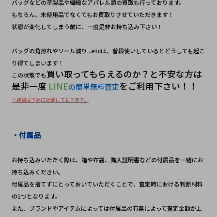
バッグなどの革製品や繊細なアパレル類の買取も行っております。
もちろん、未使用品でなくてもお買取りさせていただきます！　
状態が変化してしまう前に、一度是非お持ち込み下さい！　
バッグの角擦れやソール減り...etcは、普段使いしているとどうしても起こ
り得てしまいます！
買い取ってもらえるのか？と不安な方は
この状態でも
是非一度
 LINE
をご利用下さい！！
の簡単無料査定
※詳細は下記に記載しております。
・付属品
お持ち込みいただく際は、箱や布袋、購入証明書などの付属品を一緒にお
持ち込みください。
付属品を捨てずにとっておいていただくことで、査定時における判断材料
の1つとなります。
また、ブランドやアイテムによっては付属品の有無によって査定金額が上