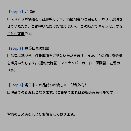
【Step 2】
ご提示
□スタッフが価格をご提示致します。価格設定の理由をしっかりご説明さ
せていただき、ご納得いただけた場合は③へ。
この時点でキャンセルする
ことが可能
です。
【Step 3】
買受伝票の記載
□法律に基づき、必要事項をご記入いただきます。また、その際に身分証
を拝見いたします。
(運転免許証・マイナンバーカード・保険証・在留カー
ド等）
【Step 4】
当日中
にお品代のお渡し※一部例外有り
□現金でのお渡しとなります。(ご希望であればお振込みも可能です。)
皆様のご来店を心よりお待ちしております。