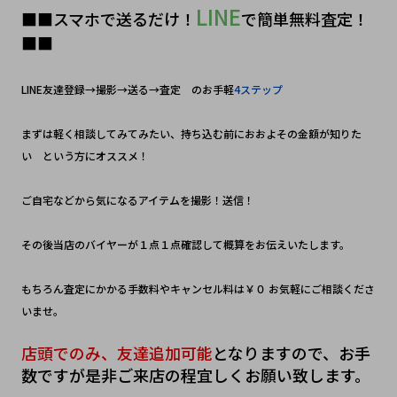
LINE
■■スマホで送るだけ！
で簡単無料査定！
■■
LINE友達登録→撮影→送る→査定　のお手軽
4ステップ
まずは軽く相談してみてみたい、持ち込む前におおよその金額が知りた
い　という方にオススメ！
ご自宅などから気になるアイテムを撮影！送信！　
その後当店のバイヤーが１点１点確認して概算をお伝えいたします。
もちろん査定にかかる手数料やキャンセル料は￥０ お気軽にご相談くださ
いませ。
店頭でのみ、友達追加可能
となりますので、お手
数ですが是非ご来店の程宜しくお願い致します。