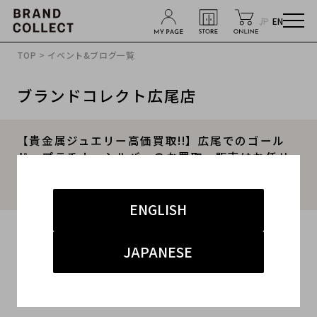
JP
EN
TOP
>
イベント&ブログ一覧
ブランドコレクト広尾店
【貴金属ジュエリー高価買取!!】広尾でのゴール
ド・プラチナ・シルバーのお買取・販売はお任せ
下さい！高価買取ポイントや新入荷情報をお届け
いたします！
ENGLISH
2025.02.03
JAPANESE
#貴金属
#ブランドジュエリー
#買取
#広尾 ハイブランド
#ブランド買取