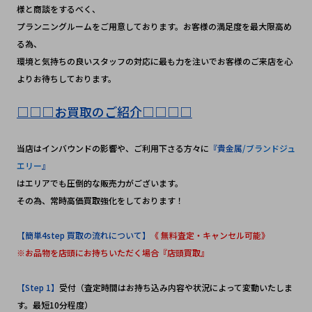
様と商談をするべく、
プランニングルームをご用意しております。お客様の満足度を最大限高め
る為、
環境と気持ちの良いスタッフの対応に最も力を注いでお客様のご来店を心
よりお待ちしております。
□□□お買取のご紹介□□□□
当店はインバウンドの影響や、ご利用下さる方々に
『貴金属
/ブランドジュ
エリー
』
はエリアでも圧倒的な販売力がございます。
その為、常時高価買取強化をしております！
【簡単4step 買取の流れについて】
《 無料査定・キャンセル可能》
※お品物を店頭にお持ちいただく場合『店頭買取』
【Step 1】
受付（査定時間はお持ち込み内容や状況によって変動いたしま
す。最短10分程度）