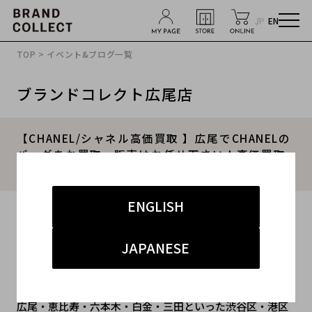
JP
EN
TOP
>
イベント&ブログ一覧
ブランドコレクト広尾店
【CHANEL/シャネル高価買取 】広尾でCHANELの
バッグをお買取・販売はお任せ下さい！高価買取
ポイントや新入荷情報をお届けいたします！
ENGLISH
2024.11.26
#レディース
#バッグ
#買取
#広尾 ハイブランド
JAPANESE
広尾・恵比寿・六本木・白金・三田といった渋谷区・港区