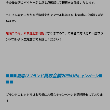
その後当店のバイヤーが１点１点確認して概算をお伝えいたします。
もちろん査定にかかる手数料やキャンセル料は￥０ お気軽にご相談くださ
いませ。
店頭でのみ、お友達追加可能
となりますので、ご希望の方は是非一度
ブラ
ンドコレクト広尾店
までお越しください！
買取金額20％UP
■■■
厳選12ブランド
キャンペーン
■
■■
ブランドコレクトではお客様にお得なキャンペーンを随時開催しておりま
す