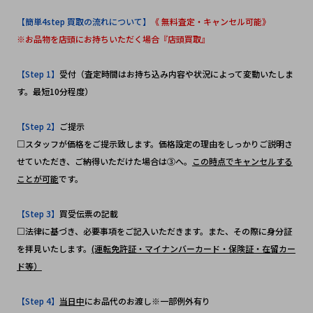
【簡単4step 買取の流れについて】
《 無料査定・キャンセル可能》
※お品物を店頭にお持ちいただく場合『店頭買取』
【Step 1】
受付（査定時間はお持ち込み内容や状況によって変動いたしま
す。最短10分程度）
【Step 2】
ご提示
□スタッフが価格をご提示致します。価格設定の理由をしっかりご説明さ
せていただき、ご納得いただけた場合は③へ。
この時点でキャンセルする
ことが可能
です。
【Step 3】
買受伝票の記載
□法律に基づき、必要事項をご記入いただきます。また、その際に身分証
を拝見いたします。
(運転免許証・マイナンバーカード・保険証・在留カー
ド等）
【Step 4】
当日中
にお品代のお渡し※一部例外有り