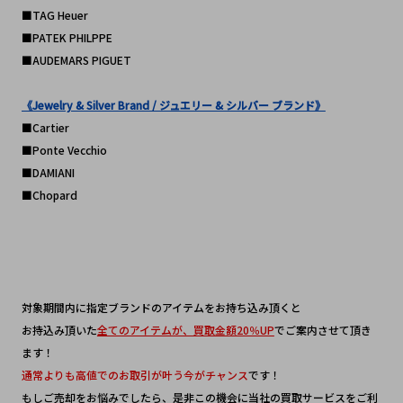
■TAG Heuer
■PATEK PHILPPE
■AUDEMARS PIGUET
《Jewelry & Silver Brand / ジュエリー & シルバー ブランド》
■Cartier
■Ponte Vecchio
■DAMIANI
■Chopard
対象期間内に指定ブランドのアイテムをお持ち込み頂くと
お持込み頂いた
全てのアイテムが、買取金額20％UP
でご案内させて頂き
ます！
通常よりも高値でのお取引が叶う今がチャンス
です！
もしご売却をお悩みでしたら、是非この機会に当社の買取サービスをご利