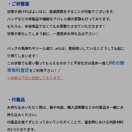
・ご状態面
状態が良ければよいほど、高価買取をすることが可能でございます。
バッグなどの革製品や繊細なアパレル類の買取も行っております。
もちろん、未使用品でなくてもお買取りさせていただきます！　
状態が変化してしまう前に、一度是非お持ち込み下さい！　
バッグの角擦れやソール減り...etcは、普段使いしているとどうしても起こ
り得てしまいます！
 LINEの簡
この状態でも買い取ってもらえるのか？と不安な方は是非一度
単無料査定
をご利用下さい！！
※詳細は下記に記載しております。
・付属品
お持ち込みいただく際は、箱や布袋、購入証明書などの付属品を一緒にお
持ち込みください。
付属品を捨てずにとっておいていただくことで、査定時における判断材料
の1つとなります。